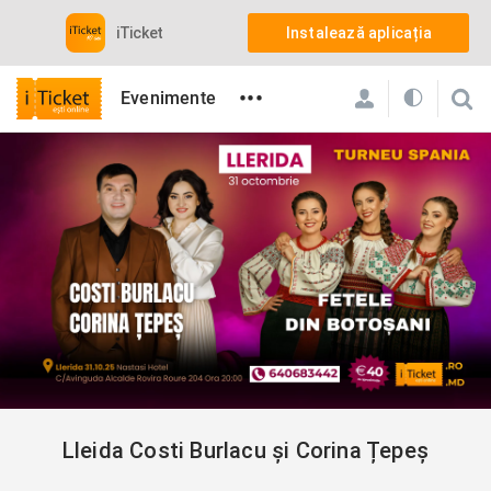
iTicket
Instalează aplicația
•••
Evenimente
iTicket
Toate evenimentele care contează din Romania
Concerte
Lleida Costi Burlacu și Corina Țepeș
Lleida Costi Burlacu și Corina Țepeș