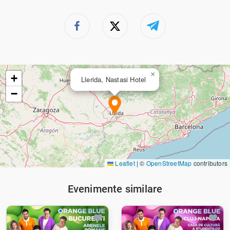
×
+
Llerida, Nastasi Hotel
−
Leaflet
|
©
OpenStreetMap
contributors
Evenimente similare