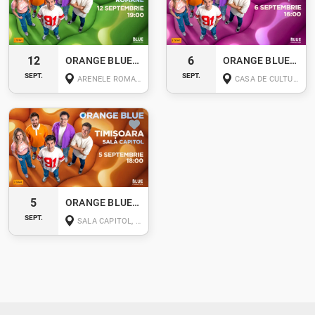
12
6
ORANGE BLUE LIVE - BUCUREȘTI
ORANGE BLUE LIVE - CLUJ-NAPOCA
SEPT.
SEPT.
ARENELE ROMANE BUCUREȘTI
CASA DE CULTURA A STUDENTILOR, PIAȚA LUCIAN BLAGA, NR. 1-3 CLUJ-NAPOCA
5
ORANGE BLUE LIVE - TIMIȘOARA
SEPT.
SALA CAPITOL, TIMIȘOARA