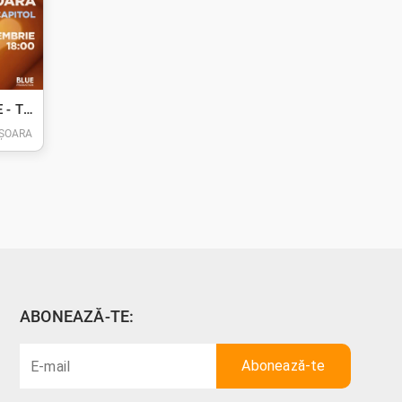
ORANGE BLUE LIVE - TIMIȘOARA
IȘOARA
ABONEAZĂ-TE: