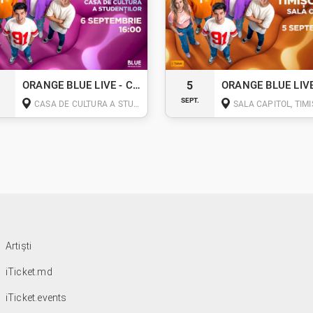
ORANGE BLUE LIVE - CLUJ-NAPOCA
5
.
SEPT.
CASA DE CULTURA A STUDENTILOR, PIAȚA LUCIAN BLAGA, NR. 1-3 CLUJ-NAPOCA
SALA CAPITOL, TIM
Artiști
iTicket.md
iTicket.events