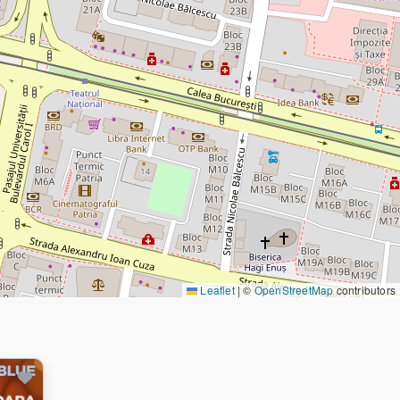
Leaflet
|
©
OpenStreetMap
contributors