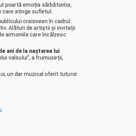
rul poartă emoția sărbătorilor,
i care atinge sufletul.
publicului craiovean în cadrul
Alături de artiștii și invitații
 de armoniile care încălzesc
de ani de la nașterea lui
ui valsului”, a frumuseții,
i, un dar muzical oferit tuturor
u