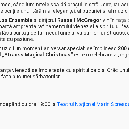
rmec, când luminițele scaldă orașul în strălucire, iar ae
 porțile unui tărâm al eleganței, al bucuriei și al muzici
uss Ensemble
și dirijorul
Russell McGregor
vin în fața 
tă amprenta rafinamentului vienez și a spiritului festiv. 
 lăsa purtați de farmecul unic al valsurilor lui Strauss,
ite cu pasiune.
 muzicii un moment aniversar special: se împlinesc
200 
l
„Strauss Magical Christmas”
este o celebrare a „regel
anța vieneză se împletește cu spiritul cald al Crăciunulu
 fața bucuriei sărbătorilor.
ncepând cu ora 19:00 la
Teatrul Național Marin Soresc