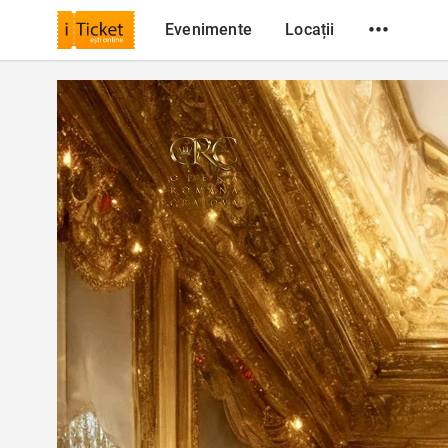
•••
Evenimente
Locații
iTicket
Toate evenimentele care contează din Romania
Concerte
Strauss Magical Christmas