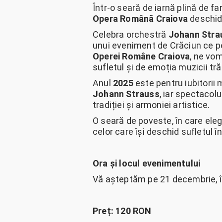
Într-o seară de iarnă plină de fa
Opera Română Craiova
deschide
Celebra orchestră
Johann Stra
unui eveniment de Crăciun ce poar
Operei Române Craiova
, ne vom
sufletul și de emoția muzicii tră
Anul
2025
este pentru iubitorii
Johann Strauss
, iar spectacolu
tradiției și armoniei artistice.
O seară de poveste, în care eleg
celor care își deschid sufletul în
Ora și locul evenimentului
Vă așteptăm pe 21 decembrie, î
Preț: 120 RON