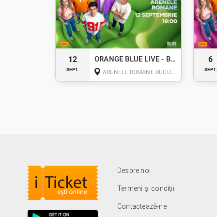
12
ORANGE BLUE LIVE - BUCUREȘTI
6
SEPT.
SEPT
ARENELE ROMANE BUCUREȘTI
Despre noi
Termeni și condiții
Contactează-ne