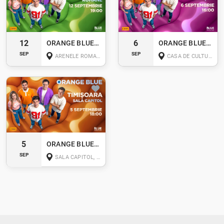
12
6
ORANGE BLUE LIVE - BUCUREȘTI
ORANGE BLUE LIVE - CLUJ-NAPOCA
SEP
SEP
ARENELE ROMANE BUCUREȘTI
CASA DE CULTURA A STUDENTILOR, PIAȚA LUCIAN BLAGA, NR. 1-3 CLUJ-NAPOCA
5
ORANGE BLUE LIVE - TIMIȘOARA
SEP
SALA CAPITOL, TIMIȘOARA