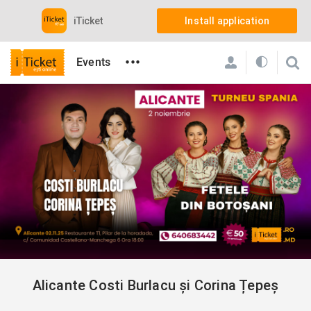
iTicket
Install application
•••
Events
iTicket
Events
Concerts
Alicante Costi Burlacu și Corina Țepeș
Alicante Costi Burlacu și Corina Țepeș