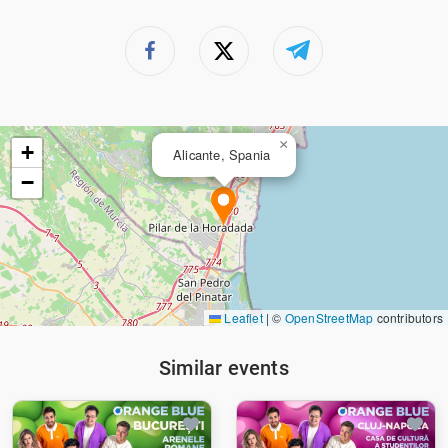
×
+
Alicante, Spania
−
Leaflet
|
©
OpenStreetMap
contributors
Similar events